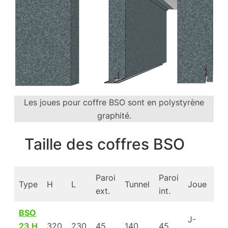
Les joues pour coffre BSO sont en polystyrène
graphité.
Taille des coffres BSO
Paroi
Paroi
Type
H
L
Tunnel
Joue
kg
ext.
int.
BSO
J-
23 H
320
230
45
140
45
3.