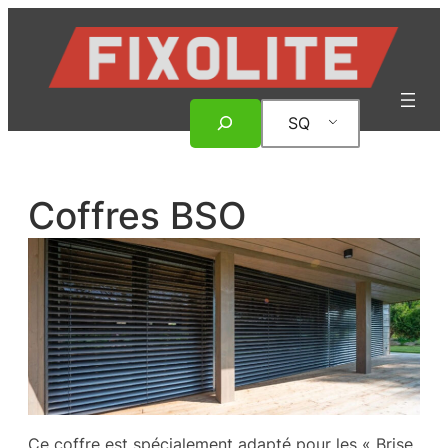
Hidhu
te
lënda
Rechercher
SQ
Coffres BSO
Ce coffre est spécialement adapté pour les « Brise