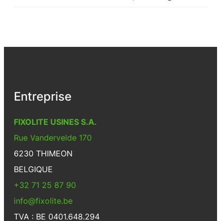
Entreprise
FIXOLITE USINES S.A.
Rue Vandervelde 170
6230 THIMEON
BELGIQUE
+32 71 25 87 90
info@fixolite.be
TVA : BE 0401.648.294