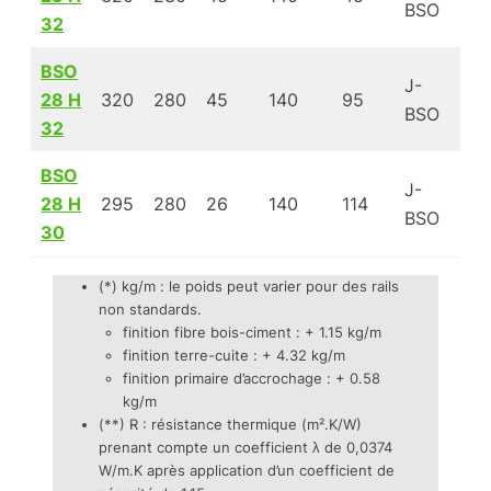
BSO
32
BSO
J-
28 H
320
280
45
140
95
3.
BSO
32
BSO
J-
28 H
295
280
26
140
114
3.
BSO
30
(*) kg/m : le poids peut varier pour des rails
non standards.
finition fibre bois-ciment : + 1.15 kg/m
finition terre-cuite : + 4.32 kg/m
finition primaire d’accrochage : + 0.58
kg/m
(**) R : résistance thermique (m².K/W)
prenant compte un coefficient λ de 0,0374
W/m.K après application d’un coefficient de