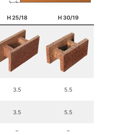
H 25/18
H 30/19
3.5
5.5
3.5
5.5
–
–