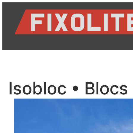
Hidhu
te
lënda
Isobloc • Blocs