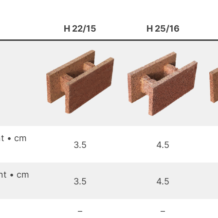
H 22/15
H 25/16
nt • cm
3.5
4.5
nt • cm
3.5
4.5
–
–