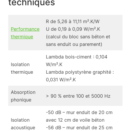
techniques
R de 5,26 à 11,11 m².K/W
Performance
U de 0,19 à 0,09 W/m².K
thermique
(calcul du bloc sans béton et
sans enduit ou parement)
Lambda bois-ciment : 0,104
Isolation
W/m².K
thermique
Lambda polystyrène graphité :
0,031 W/m².K
Absorption
> 90 % entre 100 et 5000 Hz
phonique
-50 dB – mur enduit de 20 cm
Isolation
avec 12 cm de voile béton
acoustique
-56 dB – mur enduit de 25 cm