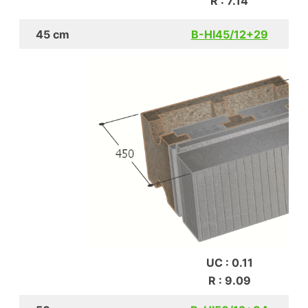
R : 7.14
45 cm
B-HI45/12+29
UC : 0.11
R : 9.09