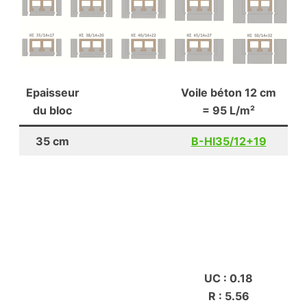
Epaisseur
Voile béton 12 cm
du bloc
= 95 L/m²
35 cm
B-HI35/12+19
UC : 0.18
R : 5.56