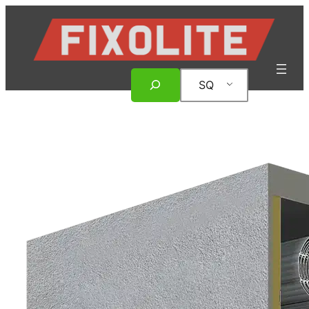
Hidhu
te
lënda
Rechercher
SQ