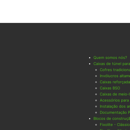
Quem somos nós?
Caixas de túnel par
Cofres tradicion
Invólucros altam
Caixas reforçad
Caixas BSO
Caixas de meio-l
Acessórios para
Instalação dos a
Documentação 
Blocos de construç
Fixolite - Clássi