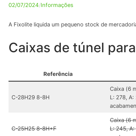
02/07/2024
/
Informações
A Fixolite liquida um pequeno stock de mercadori
Caixas de túnel para
Referência
Caixa (6 
C-28H29 8-8H
L: 278, A:
acabament
Caixa (6 
C-25H25 8-8H+F
L: 245, A: