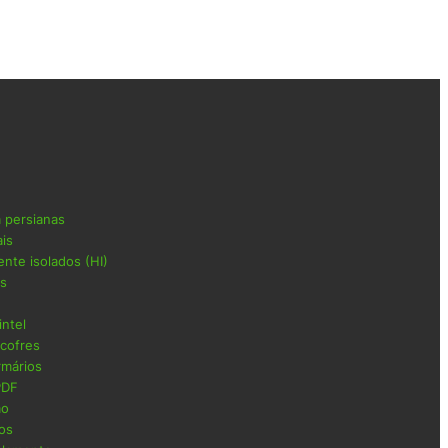
a persianas
ais
ente isolados (HI)
as
intel
 cofres
rmários
PDF
ão
cos