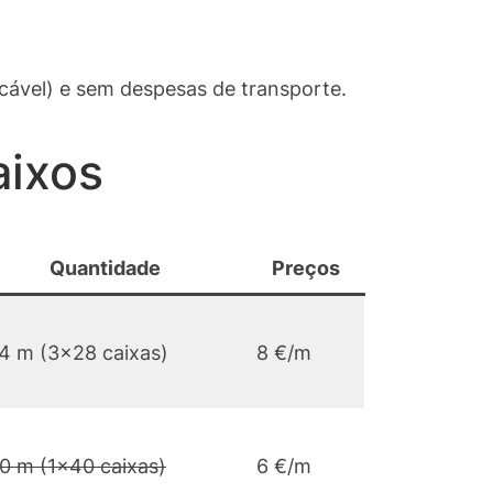
icável) e sem despesas de transporte.
aixos
Quantidade
Preços
4 m (3×28 caixas)
8 €/m
0 m (1×40 caixas)
6 €/m