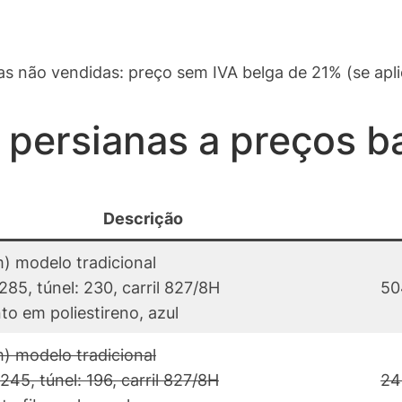
as não vendidas: preço sem IVA belga de 21% (se apl
 persianas a preços b
Descrição
m) modelo tradicional
 285, túnel: 230, carril 827/8H
50
o em poliestireno, azul
m) modelo tradicional
 245, túnel: 196, carril 827/8H
24