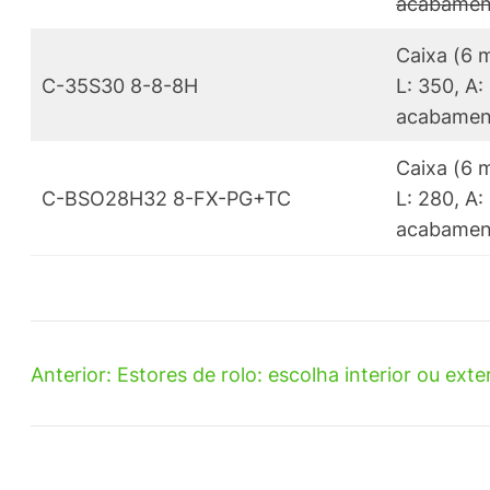
acabament
Caixa (6 
C-35S30 8-8-8H
L: 350, A:
acabament
Caixa (6 
C-BSO28H32 8-FX-PG+TC
L: 280, A:
acabament
Anterior:
Estores de rolo: escolha interior ou exte