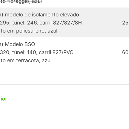
o fibragglo, azul
m) modelo de isolamento elevado
 295, túnel: 246, carril 827/827/8H
25
o em poliestireno, azul
m) Modelo BSO
 320, túnel: 140, carril 827/PVC
60
o em terracota, azul
rior