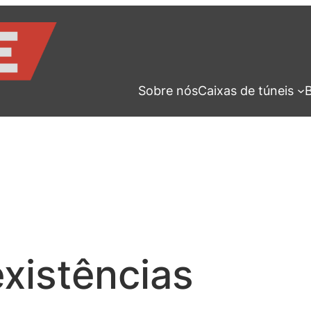
Sobre nós
Caixas de túneis
B
xistências