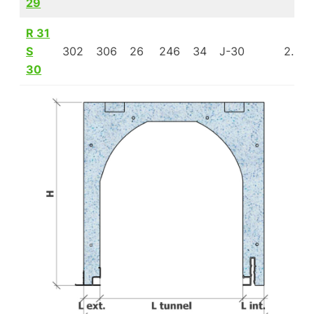
29
R 31
S
302
306
26
246
34
J-30
2.51
30