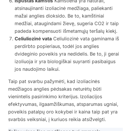
Išpūstas kamštis
Kamštiena yra natūrali,
atsinaujinanti izoliacinė medžiaga, paliekanti
mažai anglies dioksido. Be to, kamštiniai
medžiai, ataugindami žievę, sugeria CO2 ir taip
padeda kompensuoti išmetamųjų teršalų kiekį.
Celiuliozinė vata
Celiuliozinė vata gaminama iš
perdirbto popieriaus, todėl jos anglies
dvideginio poveikis yra nedidelis. Be to, ji gerai
izoliuoja ir yra biologiškai suyranti pasibaigus
jos naudojimo laikui.
Taip pat svarbu pažymėti, kad izoliacinės
medžiagos anglies pėdsakas neturėtų būti
vienintelis pasirinkimo kriterijus. Izoliacijos
efektyvumas, ilgaamžiškumas, atsparumas ugniai,
poveikis patalpų oro kokybei ir kaina taip pat yra
svarbūs veiksniai, į kuriuos reikia atsižvelgti.