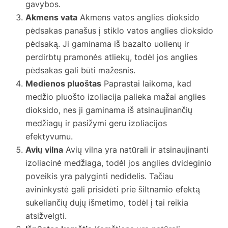
gavybos.
Akmens vata
Akmens vatos anglies dioksido
pėdsakas panašus į stiklo vatos anglies dioksido
pėdsaką. Ji gaminama iš bazalto uolienų ir
perdirbtų pramonės atliekų, todėl jos anglies
pėdsakas gali būti mažesnis.
Medienos pluoštas
Paprastai laikoma, kad
medžio pluošto izoliacija palieka mažai anglies
dioksido, nes ji gaminama iš atsinaujinančių
medžiagų ir pasižymi geru izoliacijos
efektyvumu.
Avių vilna
Avių vilna yra natūrali ir atsinaujinanti
izoliacinė medžiaga, todėl jos anglies dvideginio
poveikis yra palyginti nedidelis. Tačiau
avininkystė gali prisidėti prie šiltnamio efektą
sukeliančių dujų išmetimo, todėl į tai reikia
atsižvelgti.