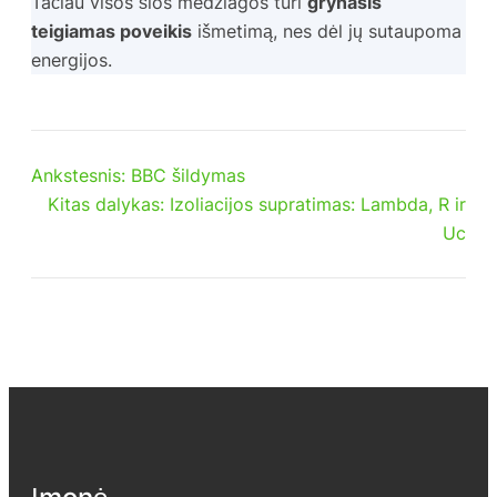
Tačiau visos šios medžiagos turi
grynasis
teigiamas poveikis
išmetimą, nes dėl jų sutaupoma
energijos.
Ankstesnis:
BBC šildymas
Kitas dalykas:
Izoliacijos supratimas: Lambda, R ir
Uc