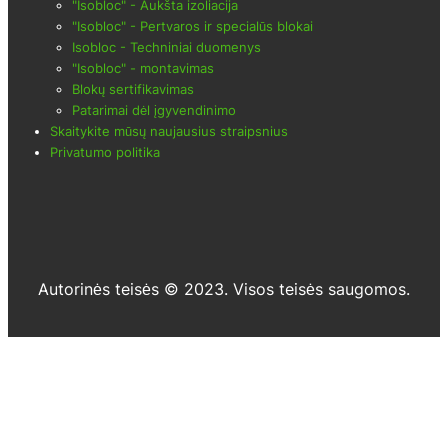
"Isobloc" - Aukšta izoliacija
"Isobloc" - Pertvaros ir specialūs blokai
Isobloc - Techniniai duomenys
"Isobloc" - montavimas
Blokų sertifikavimas
Patarimai dėl įgyvendinimo
Skaitykite mūsų naujausius straipsnius
Privatumo politika
Autorinės teisės © 2023. Visos teisės saugomos.