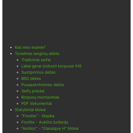
Kas mes esame?
Tunelinės langinių dėžės
Tradiciniai seifai
Labai gerai izoliuoti korpusai (HI)
Sustiprintos dėžės
BSO dėžės
Pusapskritiminės dėžės
Seifų priedai
Korpusų montavimas
PDF dokumentai
Statybiniai blokai
"Fixolite" - Klasika
Fixolite - Aukšta izoliacija
"Isobloc" - "Classique H" blokai