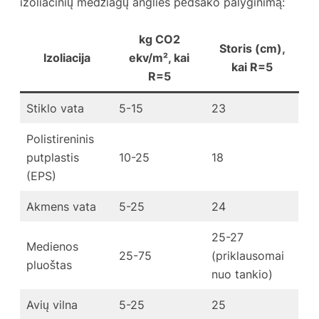
izoliacinių medžiagų anglies pėdsako palyginimą:
kg CO2
Storis (cm),
Izoliacija
ekv/m², kai
kai R=5
R=5
Stiklo vata
5-15
23
Polistireninis
putplastis
10-25
18
(EPS)
Akmens vata
5-25
24
25-27
Medienos
25-75
(priklausomai
pluoštas
nuo tankio)
Avių vilna
5-25
25