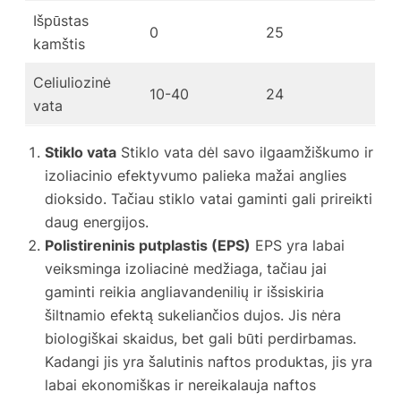
Išpūstas
0
25
kamštis
Celiuliozinė
10-40
24
vata
Stiklo vata
Stiklo vata dėl savo ilgaamžiškumo ir
izoliacinio efektyvumo palieka mažai anglies
dioksido. Tačiau stiklo vatai gaminti gali prireikti
daug energijos.
Polistireninis putplastis (EPS)
EPS yra labai
veiksminga izoliacinė medžiaga, tačiau jai
gaminti reikia angliavandenilių ir išsiskiria
šiltnamio efektą sukeliančios dujos. Jis nėra
biologiškai skaidus, bet gali būti perdirbamas.
Kadangi jis yra šalutinis naftos produktas, jis yra
labai ekonomiškas ir nereikalauja naftos