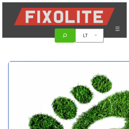
Eiti
prie
turinio
Paieška
LT