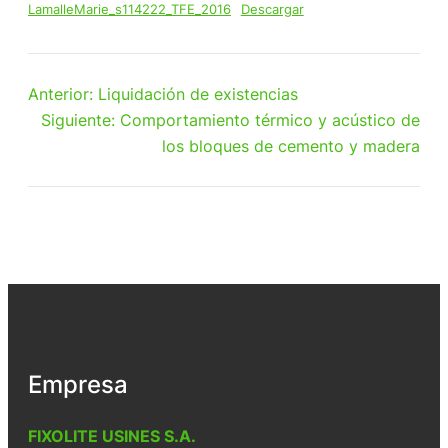
LamalleMarie_s114222_TFE_2016
Descargar
Anterior:
Liquidación de existencias
Siguiente:
Comportamiento térmico y acústico de
los bloques de cemento y madera
Empresa
FIXOLITE USINES S.A.